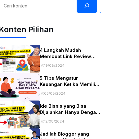
Search
Konten Pilihan
4 Langkah Mudah
Membuat Link Review
Google Maps
19/08/2024
5 Tips Mengatur
Keuangan Ketika Memiliki
Anak Pertama
05/08/2024
Ide Bisnis yang Bisa
Dijalankan Hanya Dengan
Modal 1 Juta
12/08/2024
Jadilah Blogger yang