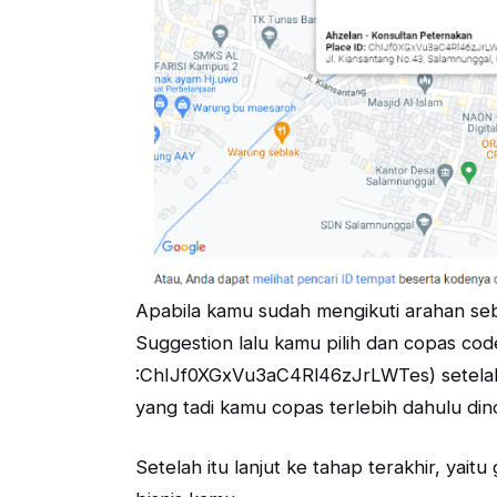
Apabila kamu sudah mengikuti arahan se
Suggestion lalu kamu pilih dan copas cod
:ChIJf0XGxVu3aC4Rl46zJrLWTes) setelah
yang tadi kamu copas terlebih dahulu dinot
Setelah itu lanjut ke tahap terakhir, yai